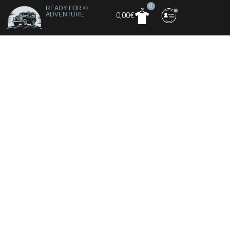
0
READY FOR
©
ADVENTURE
0,00
€