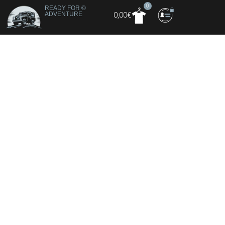
0
READY FOR
©
ADVENTURE
0,00
€