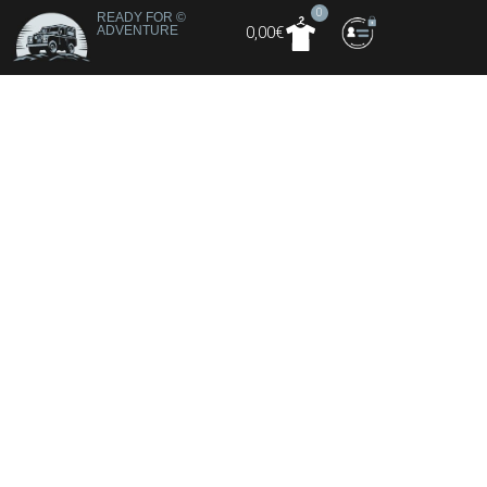
0
READY FOR
©
ADVENTURE
0,00
€