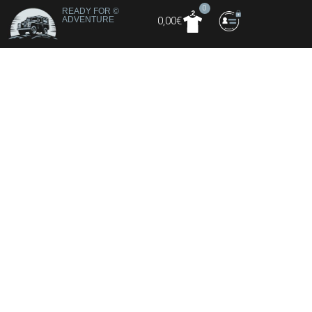
0
READY FOR
©
ADVENTURE
0,00
€