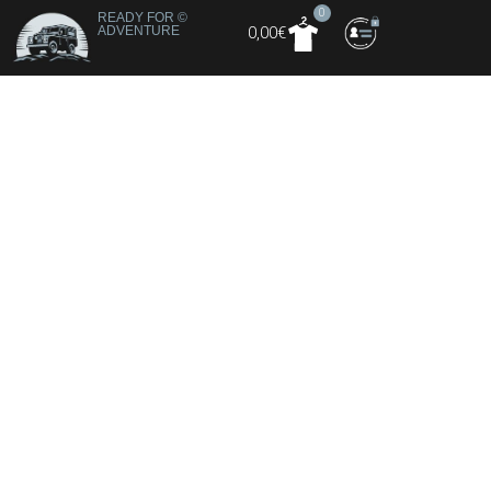
0
READY FOR
©
ADVENTURE
0,00
€