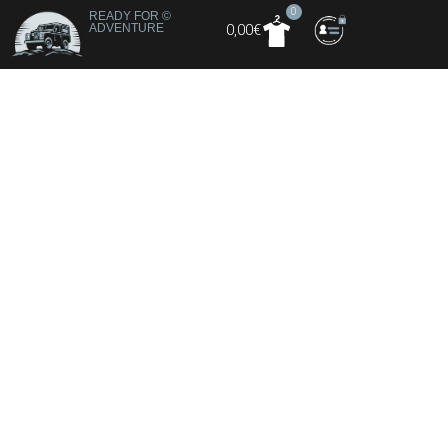
0
READY FOR
©
ADVENTURE
0,00
€