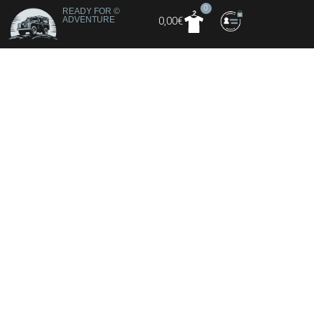
0
READY FOR
©
ADVENTURE
0,00
€