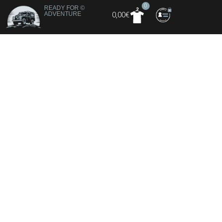
0
READY FOR
©
ADVENTURE
0,00
€