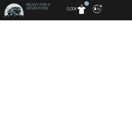
0
READY FOR
©
ADVENTURE
0,00
€