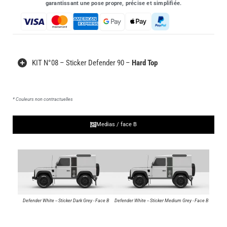
garantissant une pose propre, précise et simplifiée.
KIT N°08
– Sticker Defender 90 –
Hard Top
* Couleurs non contractuelles
Medias / face B
Defender White -- Sticker Dark Grey - Face B
Defender White -- Sticker Medium Grey - Face B
Defend