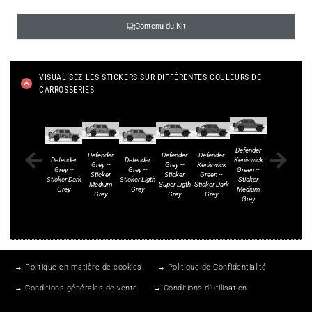
Contenu du Kit
VISUALISEZ LES STICKERS SUR DIFFÉRENTES COULEURS DE
CARROSSERIES
Defender
Defender
Defender
Defender
Defender
Defender
Defender
Keniswick
K
Grey --
Grey --
Keniswick
Keniswick
Grey --
Grey --
Green --
Sticker
Sticker
Green --
Green --
Sticker Dark
Sticker Ligth
Sticker
Medium
Super Ligth
Sticker Dark
Sticker Ligth
Grey
Grey
Medium
Su
Grey
Grey
Grey
Grey
Grey
→ Politique en matière de cookies
→ Politique de Confidentialité
→ Conditions générales de vente
→ Conditions d’utilisation