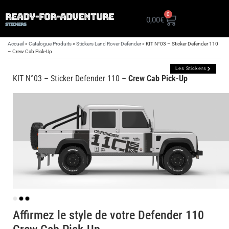
READY-FOR-ADVENTURE
0
0,00
€
STICKERS
Accueil
»
Catalogue Produits
»
Stickers Land Rover Defender
»
KIT N°03 – Sticker Defender 110
– Crew Cab Pick-Up
Les Stickers
KIT N°03
– Sticker Defender 110 –
Crew Cab Pick-Up
Affirmez le style de votre Defender 110