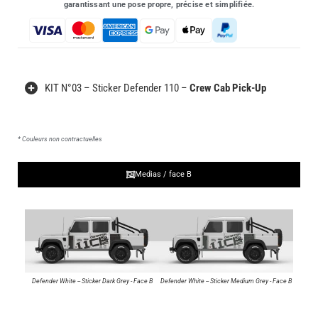
garantissant une pose propre, précise et simplifiée.
KIT N°03
– Sticker Defender 110 –
Crew Cab Pick-Up
* Couleurs non contractuelles
Medias / face B
Defender White -- Sticker Dark Grey - Face B
Defender White -- Sticker Medium Grey - Face B
Defend