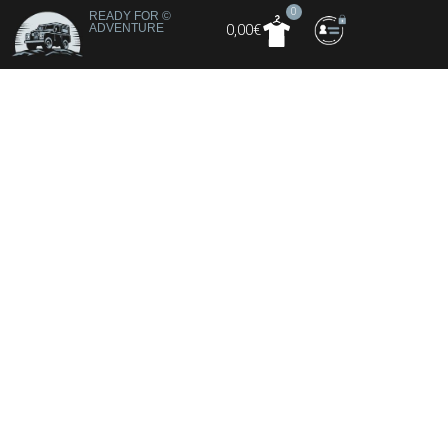
0
READY FOR
©
ADVENTURE
0,00
€